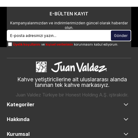
E-BÜLTEN KAYIT
Kampanyalarımızdan ve indirimlerimizden güncel olarak haberdar
olun.
Gönder
Üyelik koşullarını
ve
kişisel verilerimin
korunmasını kabul ediyorum.
Kahve yetiştiricilerine ait uluslararası alanda
tanınan tek kahve markasıyız.
Juan Valdez Türkiye bir Honest Holding A.Ş. iştirakidir.
Kategoriler
Hakkında
Kurumsal