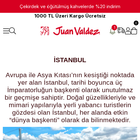
Çekirdek ve öğütülmüş kahvelerde %20 indirim
1000 TL Üzeri Kargo Ücretsiz
0
1
İSTANBUL
Avrupa ile Asya Kıtası’nın kesiştiği noktada
yer alan İstanbul, tarihi boyunca üç
İmparatorluğun başkenti olarak unutulmaz
bir geçmişe sahiptir. Doğal güzellikleriyle ve
mimari yapılarıyla yerli yabancı turistlerin
gözdesi olan İstanbul, her alanda etkin
“dünya başkenti” olarak da bilinmektedir.