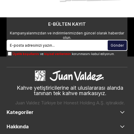
E-BÜLTEN KAYIT
Kampanyalarımızdan ve indirimlerimizden güncel olarak haberdar
olun.
Gönder
Üyelik koşullarını
ve
kişisel verilerimin
korunmasını kabul ediyorum.
Kahve yetiştiricilerine ait uluslararası alanda
tanınan tek kahve markasıyız.
Juan Valdez Türkiye bir Honest Holding A.Ş. iştirakidir.
Kategoriler
Hakkında