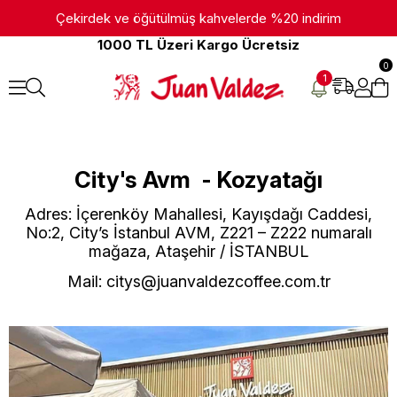
Çekirdek ve öğütülmüş kahvelerde %20 indirim
1000 TL Üzeri Kargo Ücretsiz
0
1
City's Avm - Kozyatağı
Adres: İçerenköy Mahallesi, Kayışdağı Caddesi,
No:2, City’s İstanbul AVM, Z221 – Z222 numaralı
mağaza, Ataşehir / İSTANBUL
Mail:
citys@juanvaldezcoffee.com.tr