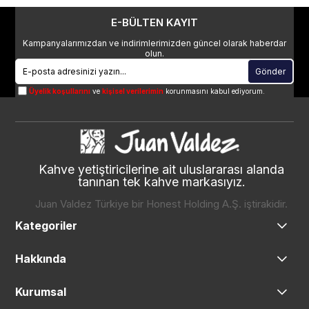
E-BÜLTEN KAYIT
Kampanyalarımızdan ve indirimlerimizden güncel olarak haberdar
olun.
Gönder
Üyelik koşullarını
ve
kişisel verilerimin
korunmasını kabul ediyorum.
Kahve yetiştiricilerine ait uluslararası alanda
tanınan tek kahve markasıyız.
Juan Valdez Türkiye bir Honest Holding A.Ş. iştirakidir.
Kategoriler
Hakkında
Kurumsal