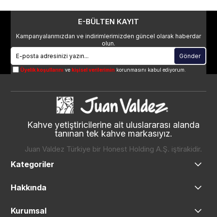
E-BÜLTEN KAYIT
Kampanyalarımızdan ve indirimlerimizden güncel olarak haberdar
olun.
Gönder
Üyelik koşullarını
ve
kişisel verilerimin
korunmasını kabul ediyorum.
Kahve yetiştiricilerine ait uluslararası alanda
tanınan tek kahve markasıyız.
Juan Valdez Türkiye bir Honest Holding A.Ş. iştirakidir.
Kategoriler
Hakkında
Kurumsal