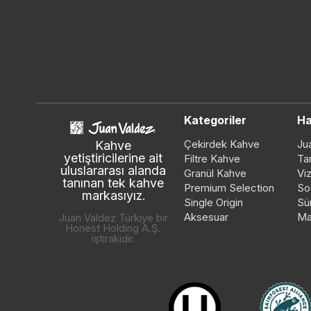
Kategoriler
Ha
Çekirdek Kahve
Ju
Kahve
yetiştiricilerine ait
Filtre Kahve
Ta
uluslararası alanda
Granül Kahve
Vi
tanınan tek kahve
Premium Selection
So
markasıyız.
Single Origin
Sür
Aksesuar
Ma
Juan Valdez Türkiye bir
Honest Holding A.Ş.
iştirakidir.