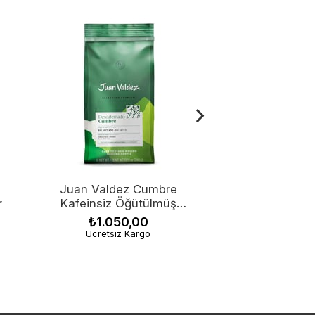
Juan Valdez Cumbre
Juan Valdez 
r
Kafeinsiz Öğütülmüş
Organik Öğ
Kahve 340gr
Kahve 2
₺1.050,00
₺935,
Ücretsiz Kargo