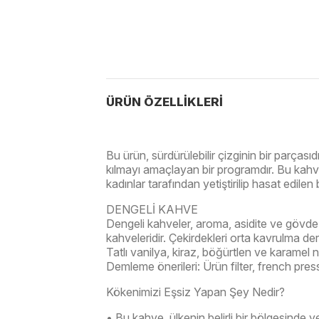
ÜRÜN ÖZELLIKLERI
Bu ürün, sürdürülebilir çizginin bir parças
kılmayı amaçlayan bir programdır. Bu kahv
kadınlar tarafından yetiştirilip hasat edilen b
DENGELİ KAHVE
Dengeli kahveler, aroma, asidite ve gövde g
kahveleridir. Çekirdekleri orta kavrulma der
Tatlı vanilya, kiraz, böğürtlen ve karamel no
Demleme önerileri: Ürün filter, french pr
Kökenimizi Eşsiz Yapan Şey Nedir?
• Bu kahve, ülkenin belirli bir bölgesinde y