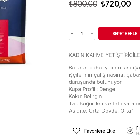
₺800,00
₺720,00
KADIN KAHVE YETİŞTİRİCİLE
Bu ürün daha iyi bir ülke in
işçilerinin çalışmasına, çaba
duruşunda bulunuyor.
Kupa Profili: Dengeli
Koku: Belirgin
Tat: Böğürtlen ve tatlı karam
Asidite: Orta Gövde: Orta"
F
Favorilere Ekle
H