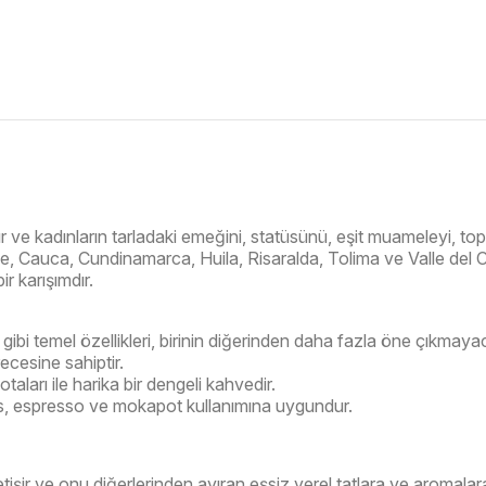
ıdır ve kadınların tarladaki emeğini, statüsünü, eşit muameleyi, 
e, Cauca, Cundinamarca, Huila, Risaralda, Tolima ve Valle del 
ir karışımdır.
ibi temel özellikleri, birinin diğerinden daha fazla öne çıkmaya
ecesine sahiptir.
taları ile harika bir dengeli kahvedir.
ess, espresso ve mokapot kullanımına uygundur.
etişir ve onu diğerlerinden ayıran eşsiz yerel tatlara ve aromalara