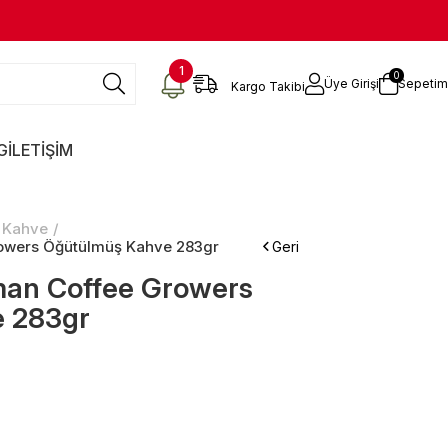
1
0
Üye Girişi
Sepetim
Kargo Takibi
G
İLETİŞİM
 Kahve
owers Öğütülmüş Kahve 283gr
an Coffee Growers
 283gr