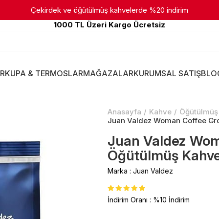
Çekirdek ve öğütülmüş kahvelerde %20 indirim
1000 TL Üzeri Kargo Ücretsiz
R
KUPA & TERMOSLAR
MAĞAZALAR
KURUMSAL SATIŞ
BLO
Anasayfa
Kahve
Öğütülmüş
Juan Valdez Woman Coffee Gr
Juan Valdez Wom
Öğütülmüş Kahve
Marka
:
Juan Valdez
İndirim Oranı
:
%
10
İndirim