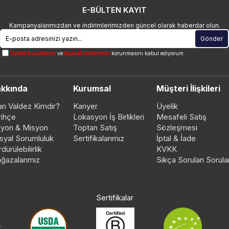
E-BÜLTEN KAYIT
Kampanyalarımızdan ve indirimlerimizden güncel olarak haberdar olun.
Gönder
Üyelik koşullarını
ve
kişisel verilerimin
korunmasını kabul ediyorum.
kkında
Kurumsal
Müşteri İlişkileri
an Valdez Kimdir?
Kariyer
Üyelik
rihçe
Lokasyon İş Birlikleri
Mesafeli Satış
zyon & Misyon
Toptan Satış
Sözleşmesi
syal Sorumluluk
Sertifikalarımız
İptal & İade
dürülebilirlik
KVKK
ğazalarımız
Sıkça Sorulan Sorula
Sertifikalar