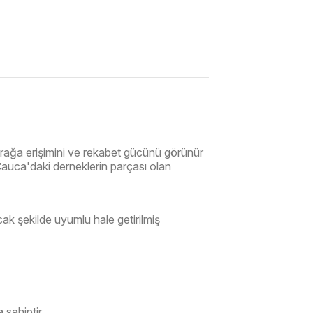
toprağa erişimini ve rekabet gücünü görünür
Cauca'daki derneklerin parçası olan
cak şekilde uyumlu hale getirilmiş
 sahiptir.