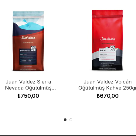
Juan Valdez Sierra
Juan Valdez Volcán
Nevada Öğütülmüş
Öğütülmüş Kahve 250g
Kahve 283gr
₺750,00
₺670,00