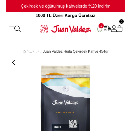
Çekirdek ve öğütülmüş kahvelerde %20 indirim
1000 TL Üzeri Kargo Ücretsiz
0
1
Juan Valdez Huila Çekirdek Kahve 454gr