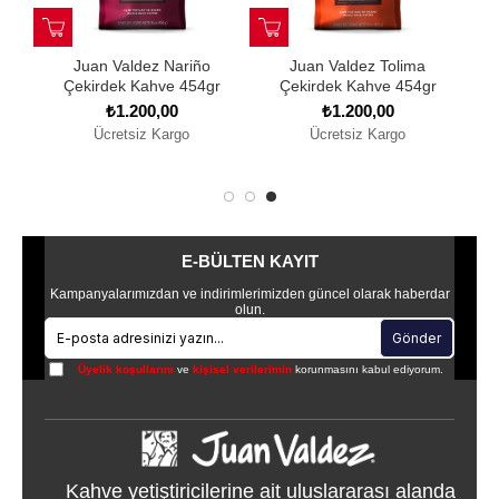
n Valdez Santander
Juan Valdez Caldas
Juan Valde
kirdek Kahve 454gr
Çekirdek Kahve 454gr
Çekirdek Ka
₺1.200,00
₺1.200,00
₺1.20
Ücretsiz Kargo
Ücretsiz Kargo
Ücretsiz
E-BÜLTEN KAYIT
Kampanyalarımızdan ve indirimlerimizden güncel olarak haberdar
olun.
Gönder
Üyelik koşullarını
ve
kişisel verilerimin
korunmasını kabul ediyorum.
Kahve yetiştiricilerine ait uluslararası alanda