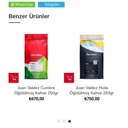
WhatsApp
Telegram
Benzer Ürünler
Juan Valdez Sierra
Juan Valdez Cumbre
Juan V
Nevada Öğütülmüş Kahve
Öğütülmüş Kahve 250gr
Öğütülmü
283gr
₺750,00
₺670,00
₺