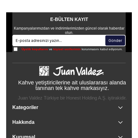
E-BÜLTEN KAYIT
Kampanyalarımızdan ve indirimlerimizden güncel olarak haberdar
olun.
Gönder
Üyelik koşullarını
ve
kişisel verilerimin
korunmasını kabul ediyorum.
Kahve yetiştiricilerine ait uluslararası alanda
tanınan tek kahve markasıyız.
Juan Valdez Türkiye bir Honest Holding A.Ş. iştirakidir.
Kategoriler
Hakkında
Kurumsal