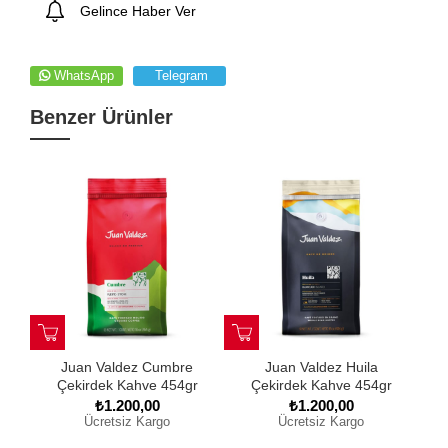
Gelince Haber Ver
WhatsApp
Telegram
Benzer Ürünler
z Volcán
Juan Valdez Sierra
Juan Valdez Orgánic
hve 454gr
Nevada Çekirdek Kahve
Organik Çekirdek Kah
454gr
454gr
0,00
₺1.200,00
₺1.400,00
 Kargo
Ücretsiz Kargo
Ücretsiz Kargo