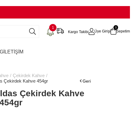
1
0
Üye Girişi
Sepetim
Kargo Takibi
G
İLETİŞİM
ahve
Çekirdek Kahve
s Çekirdek Kahve 454gr
ldas Çekirdek Kahve
454gr