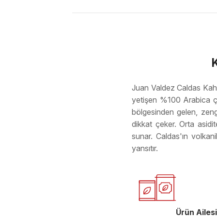
Juan Valdez Caldas Kahve
yetişen %100 Arabica çek
bölgesinden gelen, zengi
dikkat çeker. Orta asid
sunar. Caldas'ın volkan
yansıtır.
Ürün Ailesi