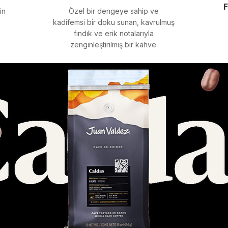
F
in
Özel bir dengeye sahip ve
kadifemsi bir doku sunan, kavrulmuş
fındık ve erik notalarıyla
zenginleştirilmiş bir kahve.