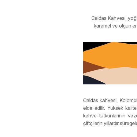
Caldas Kahvesi, yoğun
karamel ve olgun eri
Caldas kahvesi, Kolombiy
elde edilir. Yüksek kali
kahve tutkunlarının vazg
çiftçilerin yıllardır süre