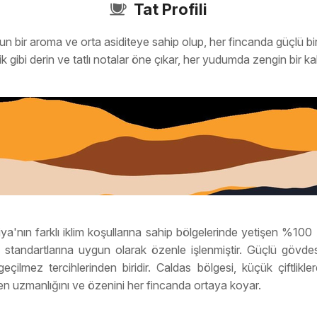
Tat Profili
 bir aroma ve orta asiditeye sahip olup, her fincanda güçlü bir ta
k gibi derin ve tatlı notalar öne çıkar, her yudumda zengin bir 
a'nın farklı iklim koşullarına sahip bölgelerinde yetişen %100
te standartlarına uygun olarak özenle işlenmiştir. Güçlü gövdes
eçilmez tercihlerinden biridir. Caldas bölgesi, küçük çiftlik
gelen uzmanlığını ve özenini her fincanda ortaya koyar.