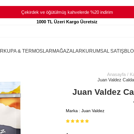
Çekirdek ve öğütülmüş kahvelerde %20 indirim
1000 TL Üzeri Kargo Ücretsiz
ER
KUPA & TERMOSLAR
MAĞAZALAR
KURUMSAL SATIŞ
BLO
Anasayfa
K
Juan Valdez Calda
Juan Valdez Ca
Marka
:
Juan Valdez