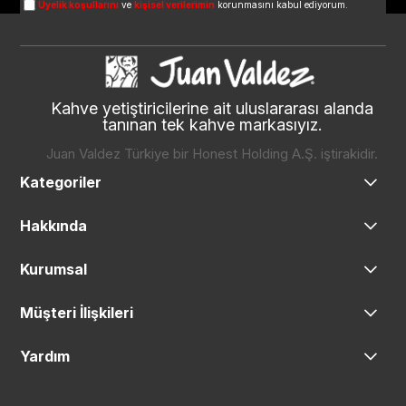
Üyelik koşullarını
ve
kişisel verilerimin
korunmasını kabul ediyorum.
Kahve yetiştiricilerine ait uluslararası alanda
tanınan tek kahve markasıyız.
Juan Valdez Türkiye bir Honest Holding A.Ş. iştirakidir.
Kategoriler
Hakkında
Kurumsal
Müşteri İlişkileri
Yardım